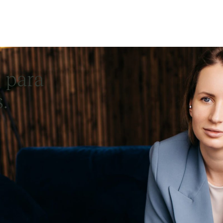
 para
.
éxito